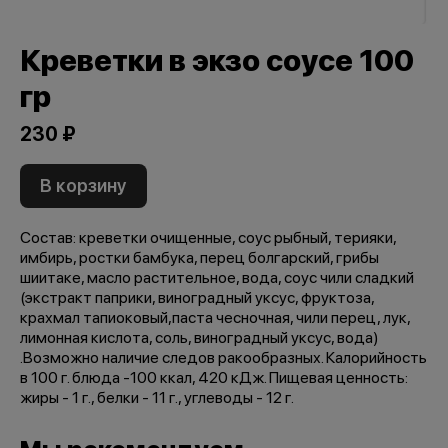
Креветки в экзо соусе 100
гр
230 ₽
В корзину
Состав: креветки очищенные, соус рыбный, терияки,
имбирь, ростки бамбука, перец болгарский, грибы
шиитаке, масло растительное, вода, соус чили сладкий
(экстракт паприки, виноградный уксус, фруктоза,
крахмал тапиоковый,паста чесночная, чили перец, лук,
лимонная кислота, соль, виноградный уксус, вода)
.Возможно наличие следов ракообразных. Калорийность
в 100 г. блюда -100 ккал, 420 кДж. Пищевая ценность:
жиры - 1 г., белки - 11 г., углеводы - 12 г.