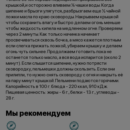
крышкой,и осторожно вливаем ¼ чашки воды. Когда
шипение и брызги улягутся, разбрызгаем еще ½ чайной
ложки масла по краю сковороды. Накрываем крышкой
чтобы сохранить влагу и быстро делаем огонь меньше
чтобы жидкость кипела на медленном огне. Проверяем
через 2 минуты. Как только начинка начинает
просвечиваться сквозь бочка, а мясо кажется плотным
если слегка прижать ложкой, убираем крышку и делаем
огонь чуть сильнее. Продолжаем готовить пока не
останется только масло, а вся вода испарится (около 2
минут). Если слышится шипение, нужно потрясти
сковородку, пельмешки должны скользить. Если они
прилипли, то нужно снять сковороду с огня и накрыть её
на пару минут крышкой. Пельмени подаются горячими.
Калорийность в 100 г. блюда - 220 ккал, 910 кДж.
Пищевая ценность: жиры - 6 г., белки - 13 г., углеводы -
28 г.
Мы рекомендуем