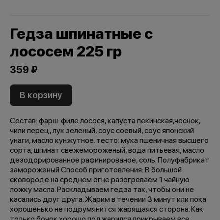
Гедза шпинатные с
лососем 225 гр
359 ₽
В корзину
Состав: фарш: филе лосося, капуста пекинская,чеснок,
чили перец, лук зеленый, соус соевый, соус японский
унаги, масло кунжутное. тесто: мука пшеничная высшего
сорта, шпинат свежемороженый, вода питьевая, масло
дезодорированное рафинированое, соль. Полуфабрикат
замороженый Способ приготовления: В большой
сковороде на среднем огне разогреваем 1 чайную
ложку масла. Раскладываем гедза так, чтобы они не
касались друг друга. Жарим в течении 3 минут или пока
хорошенько не подрумянится жарящаяся сторона. Как
только бочок хорошо поджарился прикрываем все