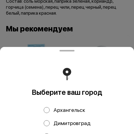
Состав: соль морская, паприка зеленая, кориандр,
горчица (семена), перец чили, перец черный, перец
белый, паприка красная.
Мы рекомендуем
Выберите ваш город
Приправа микс для
Мельница
рыбы 50 гр
Прованская смесь
Архангельск
трав 30 гр
Димитровград