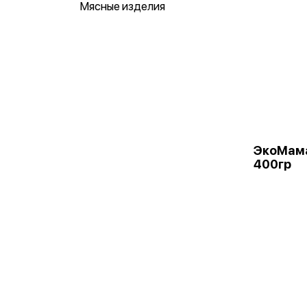
Мясные изделия
ЭкоМама
400гр