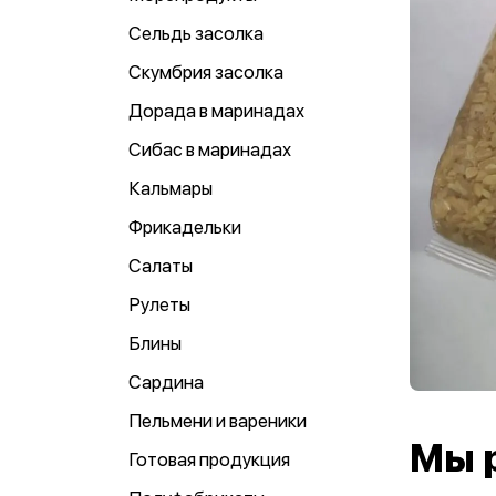
Сельдь засолка
Скумбрия засолка
Дорада в маринадах
Сибас в маринадах
Кальмары
Фрикадельки
Салаты
Рулеты
Блины
Сардина
Пельмени и вареники
Мы 
Готовая продукция