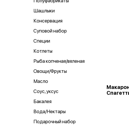
Полуфабрикаты
Шашлыки
Консервация
Суповой набор
Специи
Котлеты
Рыба копченая/вяленая
Овощи/Фрукты
Масло
Макарон
Соус, уксус
Спагетти
Бакалея
Вода/Нектары
Подарочный набор