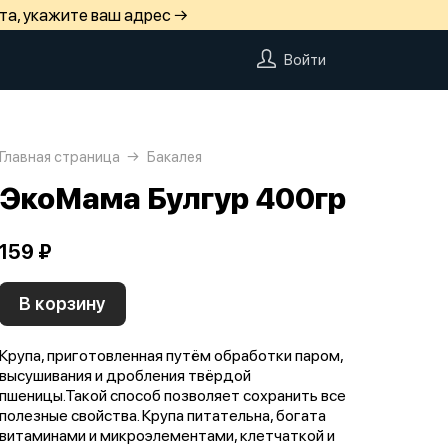
та, укажите ваш адрес →
Войти
Главная страница
Бакалея
ЭкоМама Булгур 400гр
159 ₽
В корзину
Крупа, приготовленная путём обработки паром,
высушивания и дробления твёрдой
пшеницы.Такой способ позволяет сохранить все
полезные свойства. Крупа питательна, богата
витаминами и микроэлементами, клетчаткой и