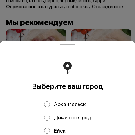
свиной,вода,соль,перец черный,чеснок,карри.
Формованные в натуральную оболочку. Охлаждённые.
Мы рекомендуем
Выберите ваш город
Купаты из
Купаты из Свинины
Телятины в
в натур. оболочке
Архангельск
натур.оболочке
Димитровград
Ейск