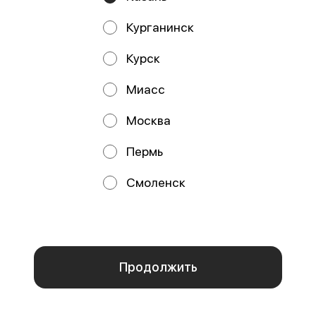
30101810145250000974
Курганинск
Работает на эффективном ядре
Foodpicásso
ver. 3.2
Курск
Политика конфиденциальности
Миасс
Публичная оферта
Москва
Пермь
Акции, скидки, кэшбэк − в нашем приложении!
Смоленск
Мы используем куки.
Пользуясь сайтом, вы даёте согласие на
обработку файлов cookie вашего браузера и использование
аналитических сервисов согласно нашей
политике
конфиденциальности
.
ОК