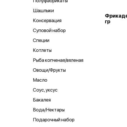
Полуфабрикаты
Шашлыки
Фрикаде
Консервация
гр
Суповой набор
Специи
Котлеты
Рыба копченая/вяленая
Овощи/Фрукты
Масло
Соус, уксус
Бакалея
Вода/Нектары
Подарочный набор