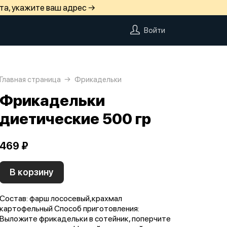
та, укажите ваш адрес →
Войти
Главная страница
Фрикадельки
Фрикадельки
диетические 500 гр
469 ₽
В корзину
Состав: фарш лососевый,крахмал
картофельный Способ приготовления:
Выложите фрикадельки в сотейник, поперчите