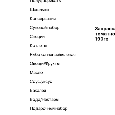
Полуфабрикаты
Шашлыки
Консервация
Суповой набор
Заправк
томатно
Специи
190гр
Котлеты
Рыба копченая/вяленая
Овощи/Фрукты
Масло
Соус, уксус
Бакалея
Вода/Нектары
Подарочный набор