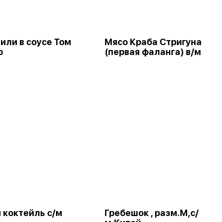
или в соусе Том
Мясо Краба Стригуна
р
(первая фаланга) в/м
 коктейль с/м
Гребешок , разм.М,с/