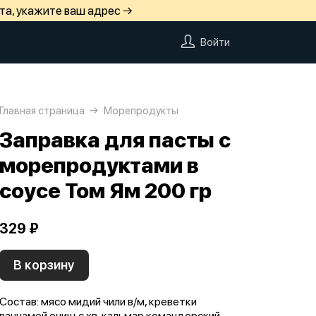
та, укажите ваш адрес →
Войти
Главная страница
Морепродукты
Заправка для пасты с
морепродуктами в
соусе Том Ям 200 гр
329 ₽
В корзину
Состав: мясо мидий чили в/м, креветки
ваннамей очищ с хв, кальмар командорский,