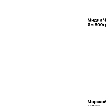
Мидии Ч
Ям 500г
Морской