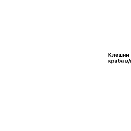
Клешни 
краба в/