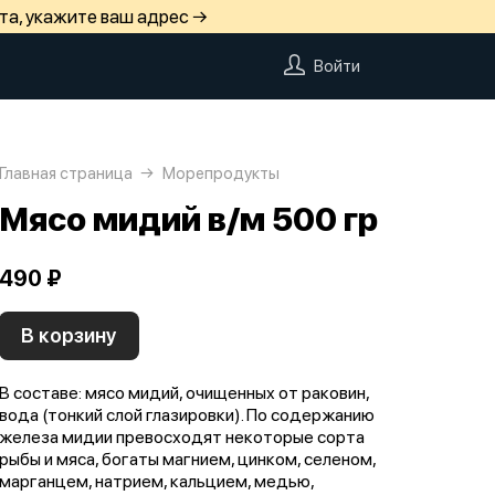
та, укажите ваш адрес →
Войти
Главная страница
Морепродукты
Мясо мидий в/м 500 гр
490 ₽
В корзину
В составе: мясо мидий, очищенных от раковин,
вода (тонкий слой глазировки). По содержанию
железа мидии превосходят некоторые сорта
рыбы и мяса, богаты магнием, цинком, селеном,
марганцем, натрием, кальцием, медью,