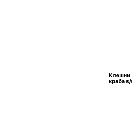
Клешни 
краба в/