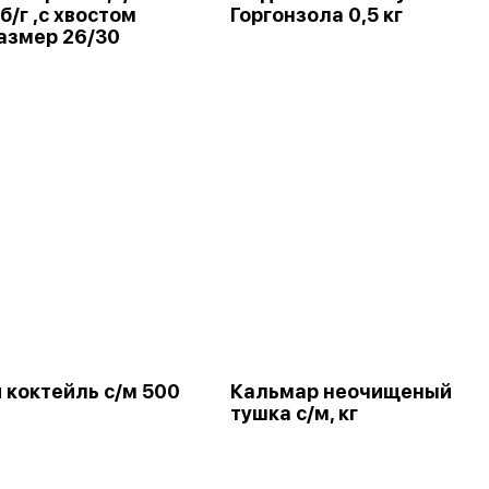
б/г ,с хвостом
Горгонзола 0,5 кг
азмер 26/30
 коктейль с/м 500
Кальмар неочищеный
тушка с/м, кг