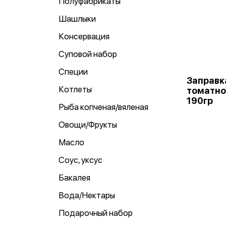
Полуфабрикаты
Шашлыки
Консервация
Суповой набор
Специи
Заправк
Котлеты
томатно
190гр
Рыба копченая/вяленая
Овощи/Фрукты
Масло
Соус, уксус
Бакалея
Вода/Нектары
Подарочный набор