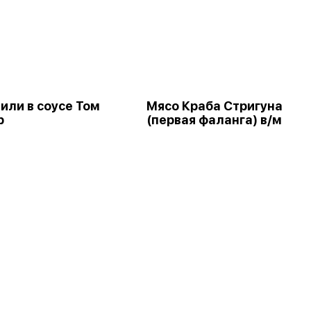
или в соусе Том
Мясо Краба Стригуна
р
(первая фаланга) в/м