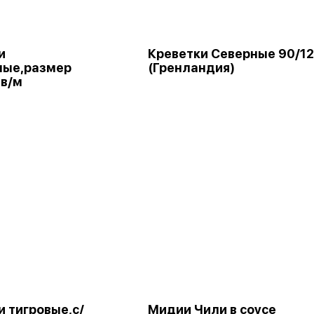
и
Креветки Северные 90/1
ные,размер
(Гренландия)
 в/м
и тигровые,с/
Мидии Чили в соусе