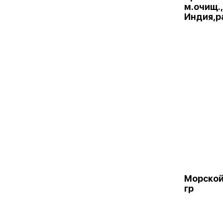
м.очищ.,
Индия,р
Морской
гр