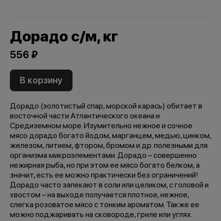
Дорадо с/м, кг
556 ₽
В корзину
Дорадо (золотистый спар, морской карась) обитает в
восточной части Атлантического океана и
Средиземном море. Изумительно нежное и сочное
мясо дорадо богато йодом, марганцем, медью, цинком,
железом, литием, фтором, бромом и др. полезными для
организма микроэлементами. Дорадо – совершенно
нежирная рыба, но при этом ее мясо богато белком, а
значит, есть ее можно практически без ограничений!
Дорадо часто запекают в соли или целиком, с головой и
хвостом – на выходе получается плотное, нежное,
слегка розоватое мясо с тонким ароматом. Также ее
можно поджаривать на сковороде, гриле или углях.