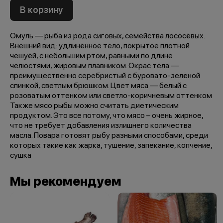
В корзину
Омуль — рыба из рода сиговых, семейства лососёвых.
Внешний вид: удлинённое тело, покрытое плотной
чешуёй, с небольшим ртом, равными по длине
челюстями, жировым плавником. Окрас тела —
преимущественно серебристый с буровато-зелёной
спинкой, светлым брюшком. Цвет мяса — белый с
розоватым оттенком или светло-коричневым оттенком
Также мясо рыбы можно считать диетическим
продуктом. Это все потому, что мясо – очень жирное,
что не требует добавления излишнего количества
масла. Повара готовят рыбу разными способами, среди
которых такие как жарка, тушение, запекание, копчение,
сушка
Мы рекомендуем